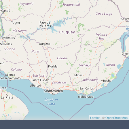
Leaflet
| ©
OpenStreetMap