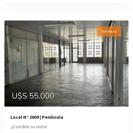
En Venta
U$S 55.000
Local N° 2609 | Península
¡¡Coordine su visita!