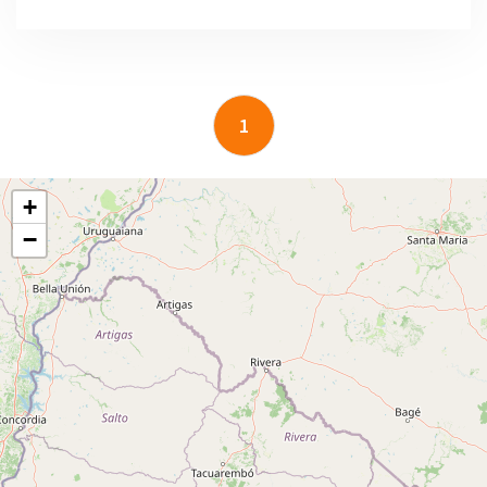
1
+
−