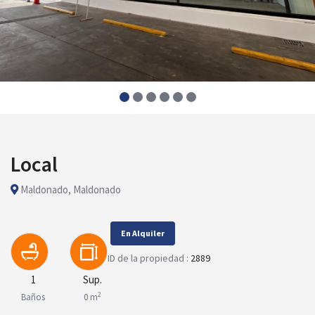
Local
Maldonado, Maldonado
En Alquiler
ID de la propiedad :
2889
1
Sup.
2
Baños
0 m