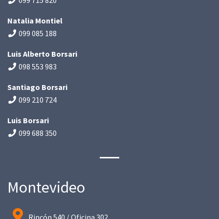
099 715 820
Natalia Montiel
099 085 188
Luis Alberto Borsari
098 553 983
Santiago Borsari
099 210 724
Luis Borsari
099 688 350
Montevideo
Rincón 540 / Oficina 302